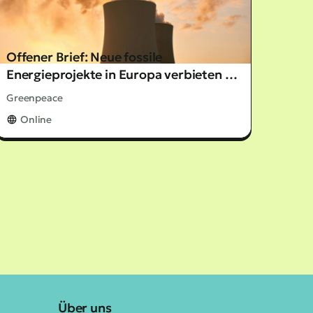
Offener Brief: Neue fossile
Energieprojekte in Europa verbieten –
jetzt!
Greenpeace
Online
Über uns