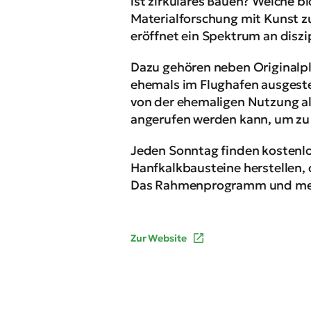
ist zirkuläres Bauen? Welche b
Materialforschung mit Kunst zu
eröffnet ein Spektrum an diszi
Dazu gehören neben Originalpl
ehemals im Flughafen ausgeste
von der ehemaligen Nutzung als
angerufen werden kann, um zu f
Jeden Sonntag finden kostenl
Hanfkalkbausteine herstellen,
Das Rahmenprogramm und mehr
Zur Website