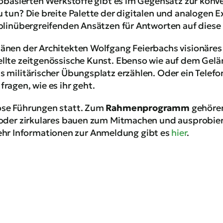
iobasierten Werkstoffe gibt es im Gegensatz zur konv
 tun? Die breite Palette der digitalen und analogen E
plinübergreifenden Ansätzen für Antworten auf diese
änen der Architekten Wolfgang Feierbachs visionäres
llte zeitgenössische Kunst. Ebenso wie auf dem Gel
 militärischer Übungsplatz erzählen. Oder ein Telef
ragen, wie es ihr geht.
ose Führungen statt. Zum
Rahmenprogramm
gehören
 oder zirkulares bauen zum Mitmachen und ausprobiere
 Informationen zur Anmeldung gibt es
hier
.